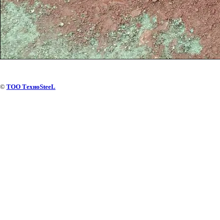
©
ТОО ТехноSteeL