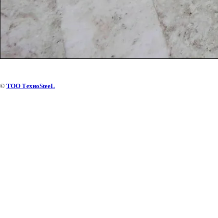
©
ТОО ТехноSteeL