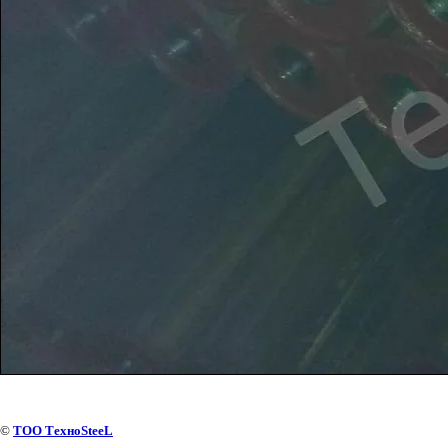
©
ТОО ТехноSteeL