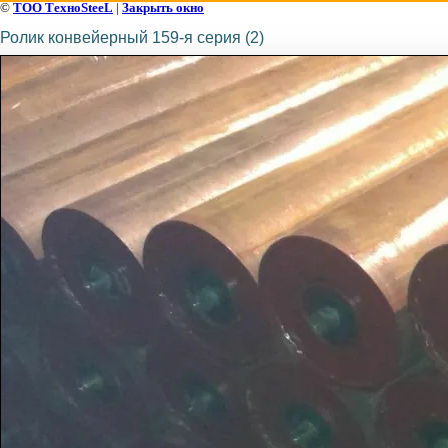
©
ТОО ТехноSteeL
|
Закрыть окно
Ролик конвейерный 159-я серия (2)