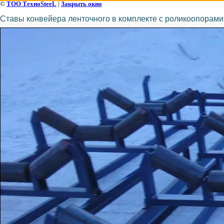
©
ТОО ТехноSteeL
|
Закрыть окно
Ставы конвейера ленточного в комплекте с роликоопорами 