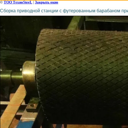
©
ТОО ТехноSteeL
|
Закрыть окно
Сборка приводной станции с футерованным барабаном пр