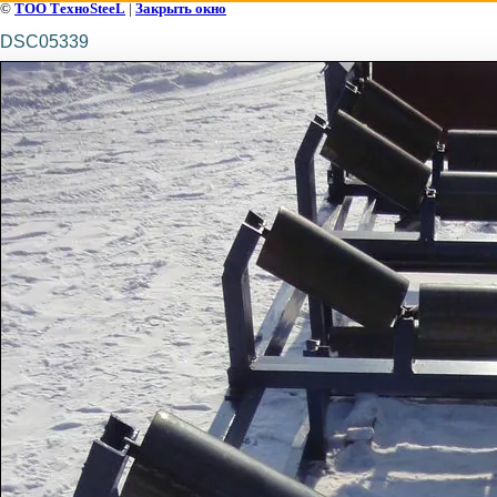
©
ТОО ТехноSteeL
|
Закрыть окно
DSC05339